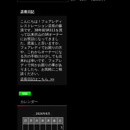
店長日記
こんにちは！フェアレディ
レストレーション店長の藤
浪です。38年前SR311を買
って以来沢山のSRオーナー
にお世話になってきまし
た。恩返しと言いますか、
フェアレディでお困りの方
や、これからオーナーにな
る方の手助けが少しでも出
来れば幸いです。フェアレ
ディで何かお困りの事があ
りましたら、お気軽にご相
談ください。
店長日記はこちら >>
カレンダー
＜
2026年8月
＞
日
月
火
水
木
金
土
1