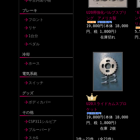
中古内装小物
ブレーキ
U20用強化バルブスプリ
'6
ング アメリカ製
ン
フロント
リ
19,800円(本体 18,000
リヤ
円、税 1,800円)
5,
1台分
在庫切れ
円
ペダル
冷却
ホース
電気系統
スイッチ
グッズ
ボディカバー
U20スライドカムスプロ
ケット
その他
19,800円(本体 18,000
CSP311シルビア
円、税 1,800円)
在庫 2個
ブルーバード
スカG
1件～21件 （全21件）