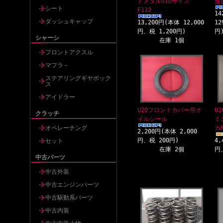
ドメタルSTDサイズ
造
シート
F112
14
ダッシュキャップ
13,200円(本体 12,000
12
円、税 1,200円)
円
シャーシ
在庫 1個
フロントアクスル
マフラ－
ステアリングギヤボック
ス
アイドラー
U20フロントカバー用オ
U
クラッチ
イルシール
ミ
オペレーチング
カM
2,200円(本体 2,000
円、税 200円)
4,
セット
在庫 2個
円
中古パーツ
中古外装
中古エンジンパーツ
中古駆動系パーツ
中古内装