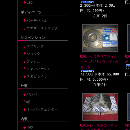
円
LSD
2,300円(本体 2,091
円、税 209円)
ボディパーツ
在庫 2個
パッチパネル
ウエザーストリップ
サスペンション
スプリング
ショック
U20用クロモリフライホ
U
ブッシュ
イール&L28クラッチ4点
ポ
セット
キャンバーシム
22
71,500円(本体 65,000
円
スタビライザー
円、税 6,500円)
在庫切れ
外装
バンパー
幌
オーバーフェンダー
内装
U20用レース用コンロッ
SR
小物