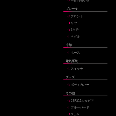
中古内装小物
ブレーキ
フロント
リヤ
1台分
ペダル
冷却
ホース
電気系統
スイッチ
グッズ
ボディカバー
その他
CSP311シルビア
ブルーバード
スカG