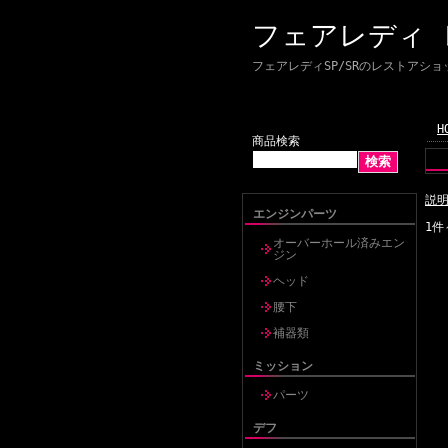
フェアレディ
フェアレディSP/SRのレストアショップ 
H
商品検索
説
エンジンパーツ
1件
オーバーホール済みエン
ジン
ヘッド
腰下
補器類
ミッション
パーツ
デフ