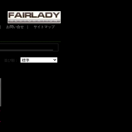
｜
お問い合せ
｜
サイトマップ
並び順：
キ
・
シ