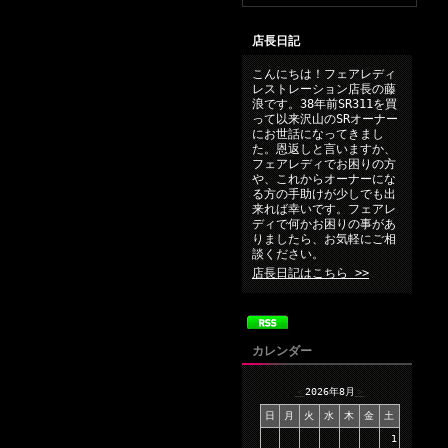
店長日記
こんにちは！フェアレディ
レストレーション店長の藤
浪です。38年前SR311を買
って以来沢山のSRオーナー
にお世話になってきまし
た。恩返しと言いますか、
フェアレディでお困りの方
や、これからオーナーにな
る方の手助けが少しでも出
来れば幸いです。フェアレ
ディで何かお困りの事があ
りましたら、お気軽にご相
談ください。
店長日記はこちら >>
カレンダー
＜
2026年8月
＞
日
月
火
水
木
金
土
1