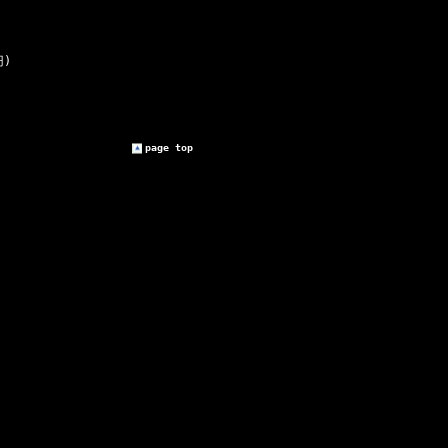
円)
page top