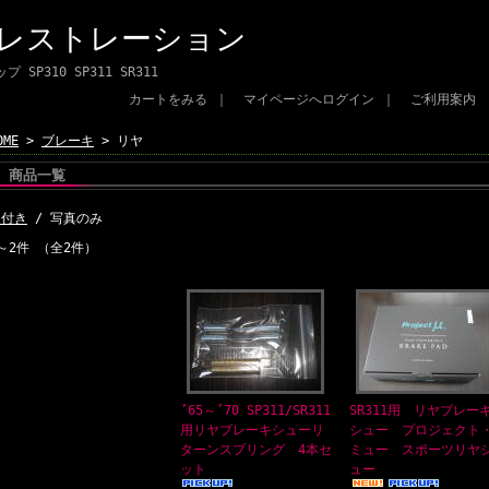
 レストレーション
SP310 SP311 SR311
カートをみる
｜
マイページへログイン
｜
ご利用案内
OME
>
ブレーキ
> リヤ
商品一覧
明付き
/ 写真のみ
～2件 （全2件）
’65～’70 SP311/SR311
SR311用 リヤブレー
用リヤブレーキシューリ
シュー プロジェクト
ターンスプリング 4本セ
ミュー スポーツリヤ
ット
ュー