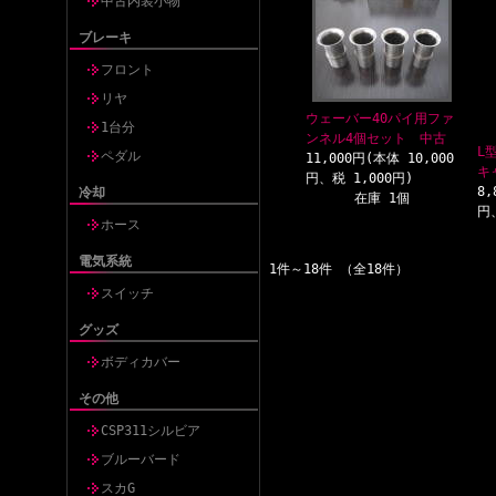
中古内装小物
ブレーキ
フロント
リヤ
ウェーバー40パイ用ファ
1台分
ンネル4個セット 中古
L
ペダル
11,000円(本体 10,000
キ
円、税 1,000円)
8,
冷却
在庫 1個
円
ホース
電気系統
1件～18件 （全18件）
スイッチ
グッズ
ボディカバー
その他
CSP311シルビア
ブルーバード
スカG