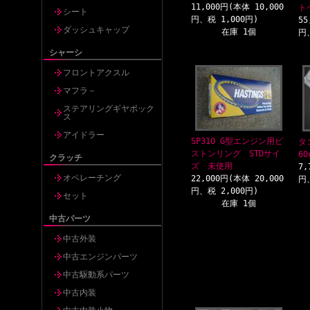
11,000円(本体 10,000
ト
シート
円、税 1,000円)
55
ダッシュキャップ
在庫 1個
円
シャーシ
フロントアクスル
マフラ－
ステアリングギヤボック
ス
アイドラー
SP310 G型エンジン用ピ
タ
ストンリング STDサイ
6
クラッチ
ズ 未使用
7,
オペレーチング
22,000円(本体 20,000
円
円、税 2,000円)
セット
在庫 1個
中古パーツ
中古外装
中古エンジンパーツ
中古駆動系パーツ
中古内装