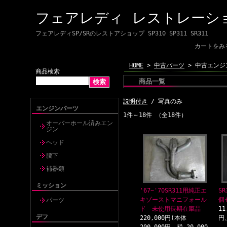
フェアレディ レストレーシ
フェアレディSP/SRのレストアショップ SP310 SP311 SR311
カートをみ
HOME
>
中古パーツ
> 中古エンジ
商品検索
商品一覧
説明付き
/ 写真のみ
エンジンパーツ
1件～18件 （全18件）
オーバーホール済みエン
ジン
ヘッド
腰下
補器類
ミッション
'67~'70SR311用純正エ
S
キゾーストマニフォール
個
パーツ
ド 未使用長期在庫品
11
デフ
220,000円(本体
円