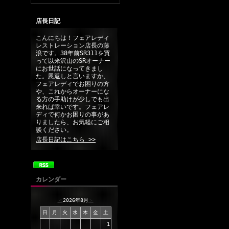
店長日記
こんにちは！フェアレディ
レストレーション店長の藤
浪です。38年前SR311を買
って以来沢山のSRオーナー
にお世話になってきまし
た。恩返しと言いますか、
フェアレディでお困りの方
や、これからオーナーにな
る方の手助けが少しでも出
来れば幸いです。フェアレ
ディで何かお困りの事があ
りましたら、お気軽にご相
談ください。
店長日記はこちら >>
カレンダー
＜
2026年8月
＞
日
月
火
水
木
金
土
1