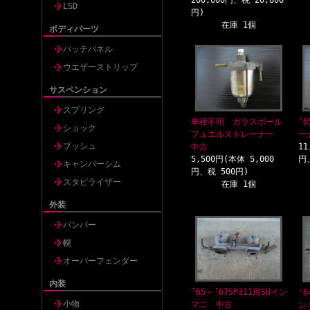
200,000円、税 20,000
LSD
円)
在庫 1個
ボディパーツ
パッチパネル
ウエザーストリップ
サスペンション
スプリング
車種不明 ガラスボール
’
ショック
フュエルストレーナー
ー
ブッシュ
中古
11
5,500円(本体 5,000
円
キャンバーシム
円、税 500円)
スタビライザー
在庫 1個
外装
バンパー
幌
オーバーフェンダー
内装
’65～’67SP311用SUイン
'6
小物
マニ 中古
ン