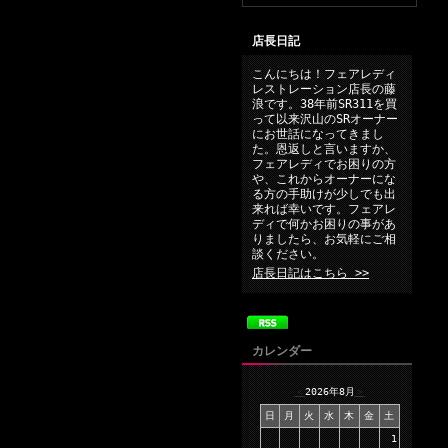
店長日記
こんにちは！フェアレディ
レストレーション店長の藤
浪です。38年前SR311を買
って以来沢山のSRオーナー
にお世話になってきまし
た。恩返しと言いますか、
フェアレディでお困りの方
や、これからオーナーにな
る方の手助けが少しでも出
来れば幸いです。フェアレ
ディで何かお困りの事があ
りましたら、お気軽にご相
談ください。
店長日記はこちら >>
カレンダー
＜
2026年8月
＞
日
月
火
水
木
金
土
1