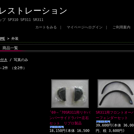
 レストレーション
SP310 SP311 SR311
カートをみる
｜
マイページへログイン
｜
ご利用案内
OME
> 外装
商品一覧
明付き
/ 写真のみ
～2件 （全2件）
’69～’70SR311用リヤバ
SR311用フロントオー
ンパーサイドラバー左右
ーフェンダーセット
セット リプロ製品
39,600円(本体 36,00
18,150円(本体 16,500
円、税 3,600円)