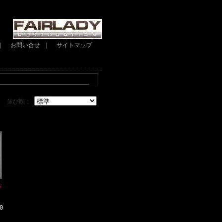
｜
お問い合せ
｜
サイトマップ
並び順：
バ
0