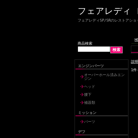
フェアレディ
フェアレディSP/SRのレストアショップ 
H
商品検索
説
エンジンパーツ
1件
オーバーホール済みエン
ジン
ヘッド
腰下
補器類
ミッション
パーツ
デフ