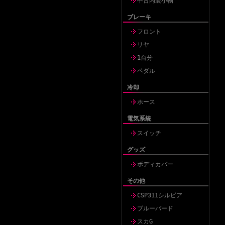
中古内装小物
ブレーキ
フロント
リヤ
1台分
ペダル
冷却
ホース
電気系統
スイッチ
グッズ
ボディカバー
その他
CSP311シルビア
ブルーバード
スカG