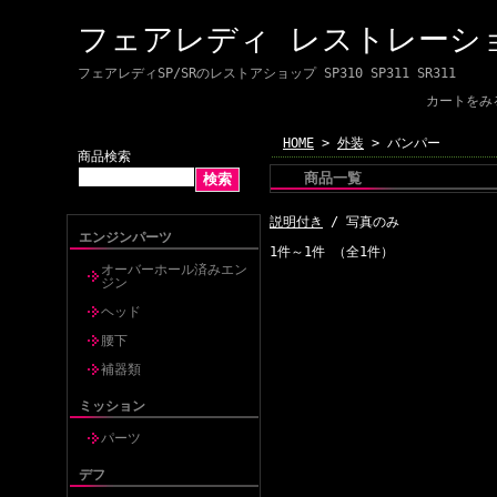
フェアレディ レストレーシ
フェアレディSP/SRのレストアショップ SP310 SP311 SR311
カートをみ
HOME
>
外装
> バンパー
商品検索
商品一覧
説明付き
/ 写真のみ
エンジンパーツ
1件～1件 （全1件）
オーバーホール済みエン
ジン
ヘッド
腰下
補器類
ミッション
パーツ
デフ