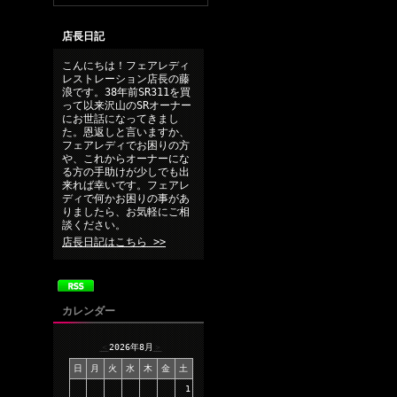
店長日記
こんにちは！フェアレディ
レストレーション店長の藤
浪です。38年前SR311を買
って以来沢山のSRオーナー
にお世話になってきまし
た。恩返しと言いますか、
フェアレディでお困りの方
や、これからオーナーにな
る方の手助けが少しでも出
来れば幸いです。フェアレ
ディで何かお困りの事があ
りましたら、お気軽にご相
談ください。
店長日記はこちら >>
カレンダー
＜
2026年8月
＞
日
月
火
水
木
金
土
1